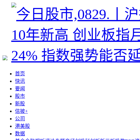
首页
快讯
要闻
股市
新股
信披+
公司
港美股
数据