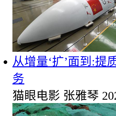
从增量‘扩’面到:
务
猫眼电影
张雅琴
20